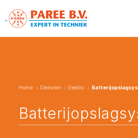
Home
Diensten
Elektro
Batterijopslagsy
Batterijopslags